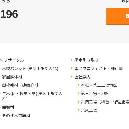
こちら
お
7196
材リサイクル
廃木引き取り
木製パレット (第２工場受入れ)
電子マニフェスト・許可書
家屋解体材
会社案内
型枠残材・建築廃材
本社・第二工場地図
生木(幹・枝葉・根)(第３工場受入
第三工場・地図
れ)
第四工場（積替・保管施
開梱材
八尾工場
その他木質廃材