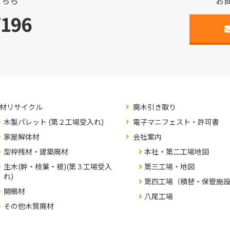
こちら
お
7196
材リサイクル
廃木引き取り
木製パレット (第２工場受入れ)
電子マニフェスト・許可書
家屋解体材
会社案内
型枠残材・建築廃材
本社・第二工場地図
生木(幹・枝葉・根)(第３工場受入
第三工場・地図
れ)
第四工場（積替・保管施
開梱材
八尾工場
その他木質廃材