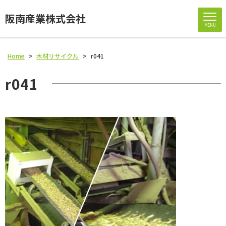
阪南産業株式会社
MENU
Home
>
木材リサイクル
>
r041
r041