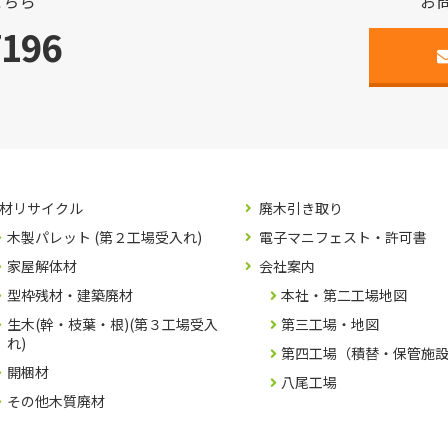
こちら
お
7196
材リサイクル
廃木引き取り
木製パレット (第２工場受入れ)
電子マニフェスト・許可書
家屋解体材
会社案内
型枠残材・建築廃材
本社・第二工場地図
生木(幹・枝葉・根)(第３工場受入
第三工場・地図
れ)
第四工場（積替・保管施
開梱材
八尾工場
その他木質廃材